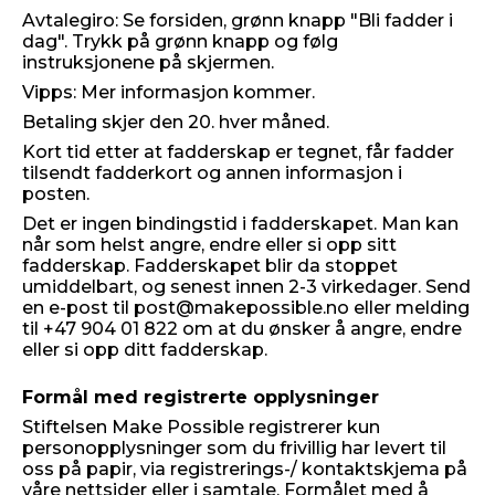
Avtalegiro: Se forsiden, grønn knapp "Bli fadder i
dag". Trykk på grønn knapp og følg
instruksjonene på skjermen.
Vipps: Mer informasjon kommer.
Betaling skjer den 20. hver måned.
Kort tid etter at fadderskap er tegnet, får fadder
tilsendt fadderkort og annen informasjon i
posten.
Det er ingen bindingstid i fadderskapet. Man kan
når som helst angre, endre eller si opp sitt
fadderskap. Fadderskapet blir da stoppet
umiddelbart, og senest innen 2-3 virkedager. Send
en e-post til post@makepossible.no eller melding
til +47 904 01 822 om at du ønsker å angre, endre
eller si opp ditt fadderskap.
Formål med registrerte opplysninger
Stiftelsen Make Possible registrerer kun
personopplysninger som du frivillig har levert til
oss på papir, via registrerings-/ kontaktskjema på
våre nettsider eller i samtale. Formålet med å